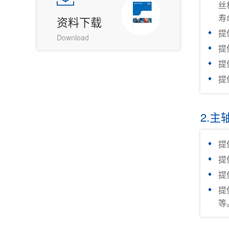
丝
寿
资料下载
提
Download
提
提
提
2.主
提
提
提
提
等