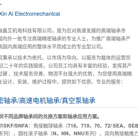
Xin Ai Electromechanical
海鑫艾机电科技有限公司，是为应对高速发展的高端轴承市
国内外一批专注高端精密轴承的专业人士，为推广高端轴承产
高国内高端应用的整体水平而成立的专业型公司。
司秉承以技术为依托、以市场为导向、以服务为载体的运营宗
过近二十年的实践锻炼，公司员工均具有丰富的经验，发挥其产
过硬 、技术服务完善、物流平台强大的优势，为您使用高端精
在设计、安装、维护过程中，提供如下优质、专业的服务：
精密轴承/高速电机轴承/真空泵轴承
供不同品牌轴承间的兑换方案和轴承应用方案。
供
SKF/SNFA
：角接触球轴承（
718、719、70、72/ SEA、S
系列）、圆柱滚子轴承（
N、NN、NNU
系列）、双向角接触推