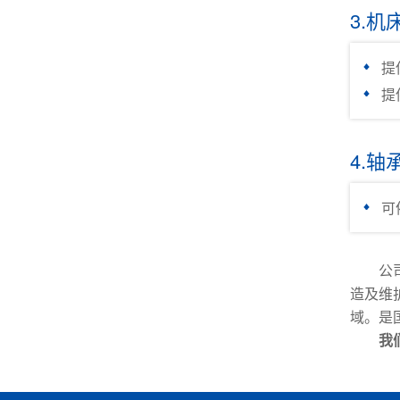
3.机
提
提
4.
可
公
造及维
域。是
我