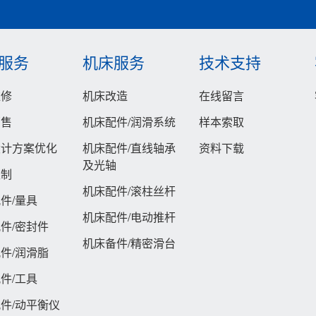
服务
机床服务
技术支持
维修
机床改造
在线留言
销售
机床配件/润滑系统
样本索取
设计方案优化
机床配件/直线轴承
资料下载
及光轴
定制
机床配件/滚柱丝杆
件/量具
机床配件/电动推杆
件/密封件
机床备件/精密滑台
件/润滑脂
件/工具
件/动平衡仪