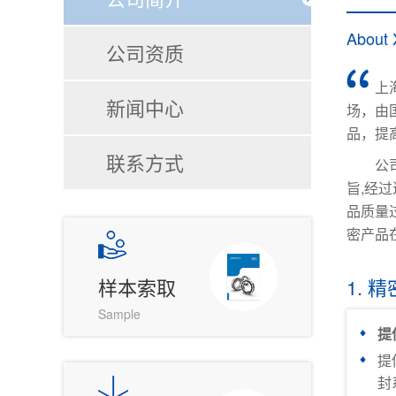
About 
公司资质
上
新闻中心
场，由
品，提
联系方式
公
旨,经
品质量
密产品
样本索取
1. 
Sample
提
提
封