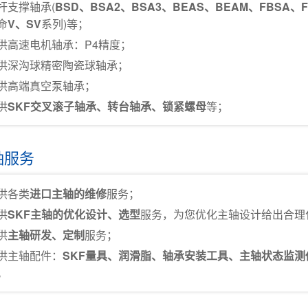
杆支撑轴承(
BSD、BSA2、BSA3、BEAS、BEAM、FBSA、F
命
V、SV
系列)等；
供高速电机轴承：P4精度；
供深沟球精密陶瓷球轴承；
供高端真空泵轴承；
供
SKF交叉滚子轴承、转台轴承、锁紧螺母
等；
轴服务
供各类
进口主轴的维修
服务；
供
SKF主轴的优化设计、选型
服务，为您优化主轴设计给出合理
供
主轴研发、定制
服务；
供主轴配件：
SKF量具、润滑脂、轴承安装工具、主轴状态监
。